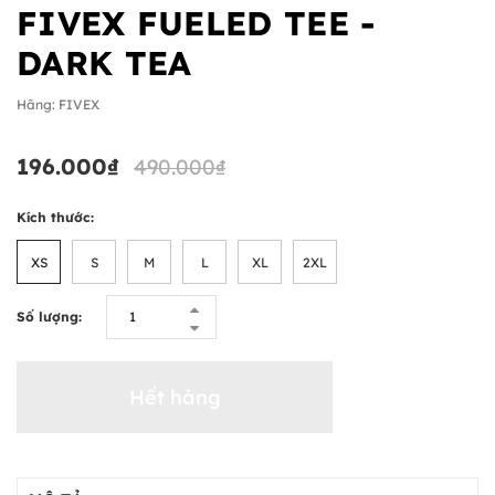
FIVEX FUELED TEE -
DARK TEA
Hãng:
FIVEX
196.000₫
490.000₫
Kích thước:
XS
S
M
L
XL
2XL
Số lượng:
Hết hàng