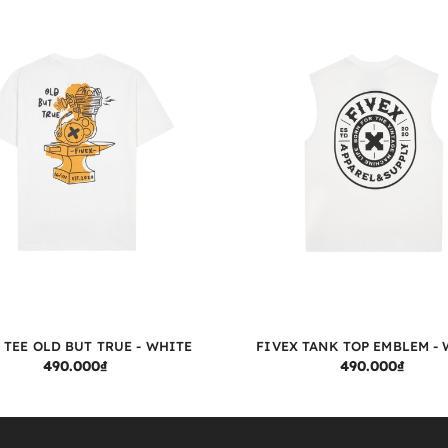
 TEE OLD BUT TRUE - WHITE
FIVEX TANK TOP EMBLEM -
TÙY CHỌN
TÙY CHỌN
490.000₫
490.000₫