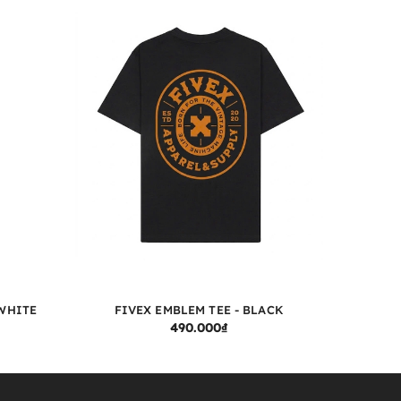
 WHITE
FIVEX EMBLEM TEE - BLACK
F
TÙY CHỌN
490.000₫