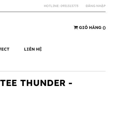
HOTLINE:
0931313773
ĐĂNG NHẬP
GIỎ HÀNG
(
)
JECT
LIÊN HỆ
 TEE THUNDER -