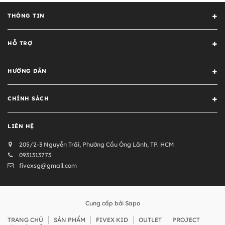
THÔNG TIN
HỖ TRỢ
HƯỚNG DẪN
CHÍNH SÁCH
LIÊN HỆ
205/2-3 Nguyễn Trãi, Phường Cầu Ông Lãnh, TP. HCM
0931313773
fivexsg@gmail.com
Cung cấp bởi
Sapo
TRANG CHỦ
SẢN PHẨM
FIVEX KID
OUTLET
PROJECT