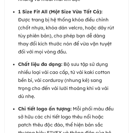
1 Size Fit All (Một Size Vừa Tất Cả):
Được trang bị hệ thống khóa điều chỉnh
(chốt nhựa, khóa dán velcro, hoặc dây rút
tùy phiên bản), cho phép bạn dễ dàng
thay đổi kích thước nón để vừa vặn tuyệt
đối với mọi vòng đầu.
Chất liệu đa dạng:
Bộ sưu tập sử dụng
nhiều loại vải cao cấp, từ vải kaki cotton
bền bỉ, vải corduroy (nhung kẻ) sang
trọng cho đến vải lưới thoáng khí và vải
dù nhẹ.
Chi tiết logo ấn tượng:
Mỗi phối màu đều
sở hữu các chi tiết logo thêu nổi hoặc
patch thêu độc đáo, thể hiện bản sắc
thương hiệu FIVEX và thông điệp của bộ